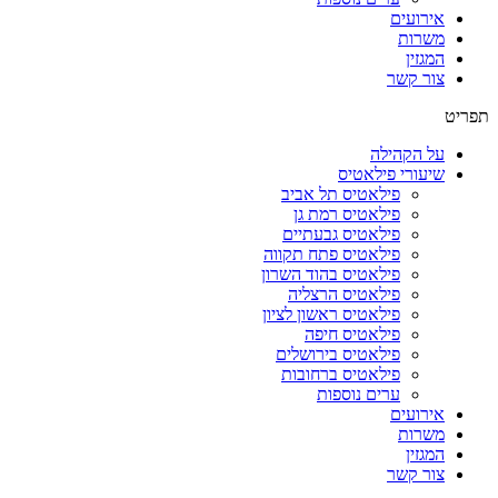
אירועים
משרות
המגזין
צור קשר
תפריט
על הקהילה
שיעורי פילאטיס
פילאטיס תל אביב
פילאטיס רמת גן
פילאטיס גבעתיים
פילאטיס פתח תקווה
פילאטיס בהוד השרון
פילאטיס הרצליה
פילאטיס ראשון לציון
פילאטיס חיפה
פילאטיס בירושלים
פילאטיס ברחובות
ערים נוספות
אירועים
משרות
המגזין
צור קשר