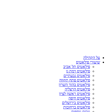
על הקהילה
שיעורי פילאטיס
פילאטיס תל אביב
פילאטיס רמת גן
פילאטיס גבעתיים
פילאטיס פתח תקווה
פילאטיס בהוד השרון
פילאטיס הרצליה
פילאטיס ראשון לציון
פילאטיס חיפה
פילאטיס בירושלים
פילאטיס ברחובות
ערים נוספות