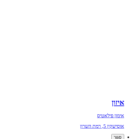
איזון
אימון פילאטיס
אוסישקין 5, רמת השרון
סגור