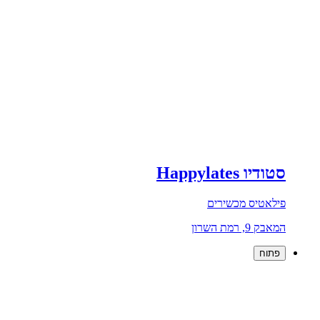
סטודיו Happylates
פילאטיס מכשירים
המאבק 9, רמת השרון
פתוח