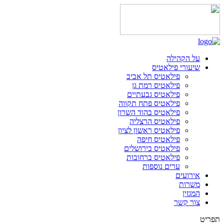
על הקהילה
שיעורי פילאטיס
פילאטיס תל אביב
פילאטיס רמת גן
פילאטיס גבעתיים
פילאטיס פתח תקווה
פילאטיס בהוד השרון
פילאטיס הרצליה
פילאטיס ראשון לציון
פילאטיס חיפה
פילאטיס בירושלים
פילאטיס ברחובות
ערים נוספות
אירועים
משרות
המגזין
צור קשר
תפריט