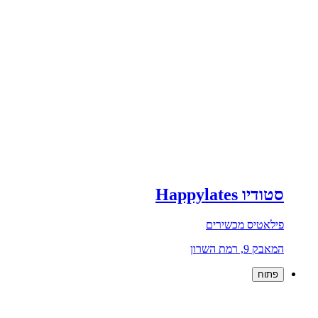
סטודיו Happylates
פילאטיס מכשירים
המאבק 9, רמת השרון
פתוח