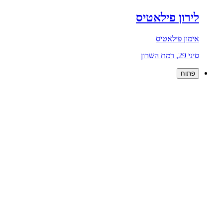
לירון פילאטיס
אימון פילאטיס
סיני 29, רמת השרון
פתוח