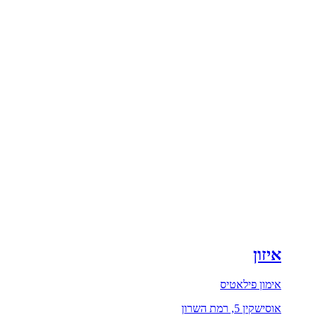
איזון
אימון פילאטיס
אוסישקין 5, רמת השרון