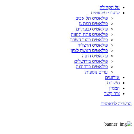
על הקהילה
שיעורי פילאטיס
פילאטיס תל אביב
פילאטיס רמת גן
פילאטיס גבעתיים
פילאטיס פתח תקווה
פילאטיס בהוד השרון
פילאטיס הרצליה
פילאטיס ראשון לציון
פילאטיס חיפה
פילאטיס בירושלים
פילאטיס ברחובות
ערים נוספות
אירועים
משרות
המגזין
צור קשר
הרשמה למאמנים