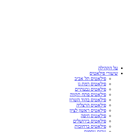
על הקהילה
שיעורי פילאטיס
פילאטיס תל אביב
פילאטיס רמת גן
פילאטיס גבעתיים
פילאטיס פתח תקווה
פילאטיס בהוד השרון
פילאטיס הרצליה
פילאטיס ראשון לציון
פילאטיס חיפה
פילאטיס בירושלים
פילאטיס ברחובות
ערים נוספות