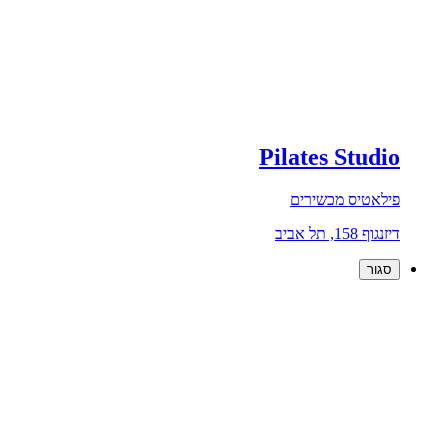
Pilates Studio
פילאטיס מכשירים
דיזנגוף 158, תל אביב
סגור