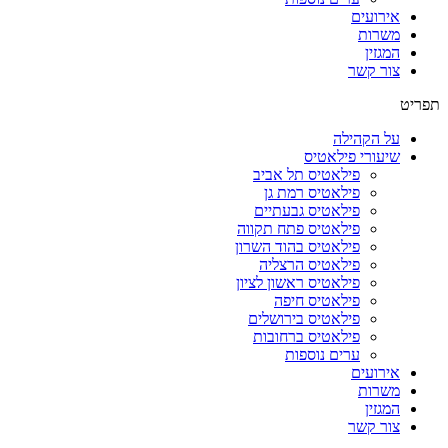
אירועים
משרות
המגזין
צור קשר
תפריט
על הקהילה
שיעורי פילאטיס
פילאטיס תל אביב
פילאטיס רמת גן
פילאטיס גבעתיים
פילאטיס פתח תקווה
פילאטיס בהוד השרון
פילאטיס הרצליה
פילאטיס ראשון לציון
פילאטיס חיפה
פילאטיס בירושלים
פילאטיס ברחובות
ערים נוספות
אירועים
משרות
המגזין
צור קשר