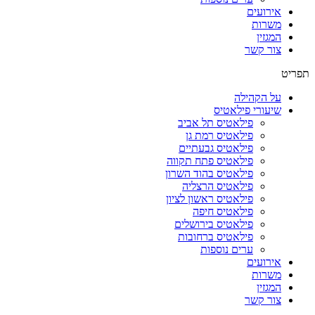
אירועים
משרות
המגזין
צור קשר
תפריט
על הקהילה
שיעורי פילאטיס
פילאטיס תל אביב
פילאטיס רמת גן
פילאטיס גבעתיים
פילאטיס פתח תקווה
פילאטיס בהוד השרון
פילאטיס הרצליה
פילאטיס ראשון לציון
פילאטיס חיפה
פילאטיס בירושלים
פילאטיס ברחובות
ערים נוספות
אירועים
משרות
המגזין
צור קשר