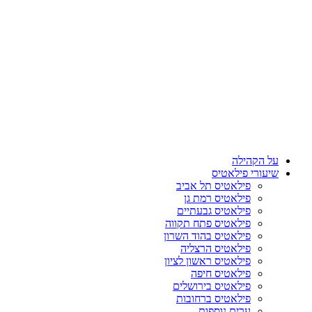
על הקהילה
שיעורי פילאטיס
פילאטיס תל אביב
פילאטיס רמת גן
פילאטיס גבעתיים
פילאטיס פתח תקווה
פילאטיס בהוד השרון
פילאטיס הרצליה
פילאטיס ראשון לציון
פילאטיס חיפה
פילאטיס בירושלים
פילאטיס ברחובות
ערים נוספות