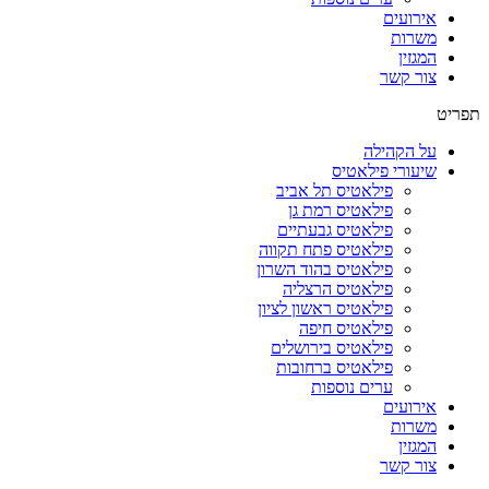
אירועים
משרות
המגזין
צור קשר
תפריט
על הקהילה
שיעורי פילאטיס
פילאטיס תל אביב
פילאטיס רמת גן
פילאטיס גבעתיים
פילאטיס פתח תקווה
פילאטיס בהוד השרון
פילאטיס הרצליה
פילאטיס ראשון לציון
פילאטיס חיפה
פילאטיס בירושלים
פילאטיס ברחובות
ערים נוספות
אירועים
משרות
המגזין
צור קשר