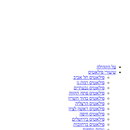
על הקהילה
שיעורי פילאטיס
פילאטיס תל אביב
פילאטיס רמת גן
פילאטיס גבעתיים
פילאטיס פתח תקווה
פילאטיס בהוד השרון
פילאטיס הרצליה
פילאטיס ראשון לציון
פילאטיס חיפה
פילאטיס בירושלים
פילאטיס ברחובות
ערים נוספות