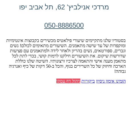
מרדכי אנילביץ' 62, תל אביב יפו
050-8886500
בסטודיו שלנו מתקיימים שיעורי פילאטיס מכשירים בקבוצות אינטימיות
ומוקפדות של עד שישה מתאמנים. השיעורים מתאימים לכולם! נשים
וגברים, ספורטאים, נשים בהריון ולאחר לידה ולמתאמנים עם פציעות
שדורשות שיקום. את השיעורים חילקנו לרמות קושי, בכדי לתת לכל
מתאמן מענה אישי והתאמה לצרכיו ורצונותיו. השיטה שלנו כוללת
הארכה וחיזוק של כל השרירים בגוף, והכל ב-50 דקות של כיף ואנרגיה
גבוהה!
הזמינו אימון ניסיון
ביקורות
ניהול דף עסקי