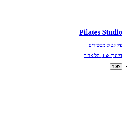
Pilates Studio
פילאטיס מכשירים
דיזנגוף 158, תל אביב
סגור