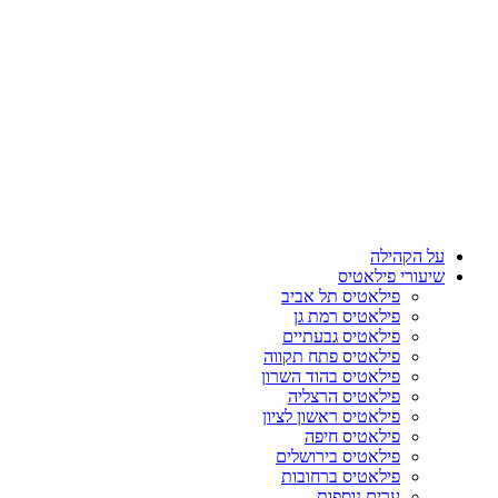
על הקהילה
שיעורי פילאטיס
פילאטיס תל אביב
פילאטיס רמת גן
פילאטיס גבעתיים
פילאטיס פתח תקווה
פילאטיס בהוד השרון
פילאטיס הרצליה
פילאטיס ראשון לציון
פילאטיס חיפה
פילאטיס בירושלים
פילאטיס ברחובות
ערים נוספות