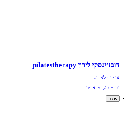
דובז’ינסקי לירון pilatestherapy
אימון פילאטיס
נהריים 4, תל אביב
פתוח