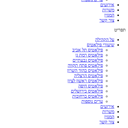
אירועים
משרות
המגזין
צור קשר
תפריט
על הקהילה
שיעורי פילאטיס
פילאטיס תל אביב
פילאטיס רמת גן
פילאטיס גבעתיים
פילאטיס פתח תקווה
פילאטיס בהוד השרון
פילאטיס הרצליה
פילאטיס ראשון לציון
פילאטיס חיפה
פילאטיס בירושלים
פילאטיס ברחובות
ערים נוספות
אירועים
משרות
המגזין
צור קשר