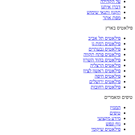
על הקהילה
דברו איתנו
תקנון ותנאי שימוש
מפת אתר
פילאטיס בארץ
פילאטיס תל אביב
פילאטיס רמת גן
פילאטיס גבעתיים
פילאטיס פתח תקווה
פילאטיס בהוד השרון
פילאטיס הרצליה
פילאטיס ראשון לציון
פילאטיס חיפה
פילאטיס ירושלים
פילאטיס רחובות
טיפים ומאמרים
המגזין
טיפים
מידע מקצועי
גוף ונפש
פילאטיס שיקומי