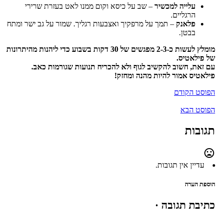
עלייה למכשיר
– שב על כיסא וקום ממנו לאט בעזרת שרירי
הרגליים.
פלאנק
– תמך על מרפקיך ואצבעות רגליך. שמור על גב ישר ומתח
בבטן.
מומלץ לעשות כ-2-3 מפגשים של 30 דקות בשבוע כדי ליהנות מהיתרונות
של פילאטיס.
עם זאת, חשוב להקשיב לגוף ולא להכריח תנועות שגורמות כאב.
פילאטיס אמור להיות מהנה ומחזק!
הפוסט הקודם
הפוסט הבא
תגובות
mood_bad
עדיין אין תגובות.
הוספת הערה
כתיבת תגובה ·