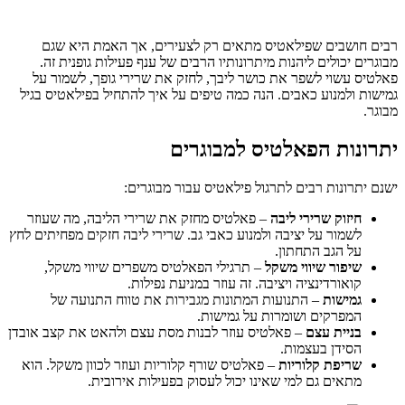
רבים חושבים שפילאטיס מתאים רק לצעירים, אך האמת היא שגם
מבוגרים יכולים ליהנות מיתרונותיו הרבים של ענף פעילות גופנית זה.
פאלטיס עשוי לשפר את כושר ליבך, לחזק את שרירי גופך, לשמור על
גמישות ולמנוע כאבים. הנה כמה טיפים על איך להתחיל בפילאטיס בגיל
מבוגר.
יתרונות הפאלטיס למבוגרים
ישנם יתרונות רבים לתרגול פילאטיס עבור מבוגרים:
חיזוק שרירי ליבה
– פאלטיס מחזק את שרירי הליבה, מה שעוזר
לשמור על יציבה ולמנוע כאבי גב. שרירי ליבה חזקים מפחיתים לחץ
על הגב התחתון.
שיפור שיווי משקל
– תרגילי הפאלטיס משפרים שיווי משקל,
קואורדינציה ויציבה. זה עוזר במניעת נפילות.
גמישות
– התנועות המתונות מגבירות את טווח התנועה של
המפרקים ושומרות על גמישות.
בניית עצם
– פאלטיס עוזר לבנות מסת עצם ולהאט את קצב אובדן
הסידן בעצמות.
שריפת קלוריות
– פאלטיס שורף קלוריות ועוזר לכוון משקל. הוא
מתאים גם למי שאינו יכול לעסוק בפעילות אירובית.