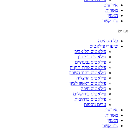
אירועים
משרות
המגזין
צור קשר
תפריט
על הקהילה
שיעורי פילאטיס
פילאטיס תל אביב
פילאטיס רמת גן
פילאטיס גבעתיים
פילאטיס פתח תקווה
פילאטיס בהוד השרון
פילאטיס הרצליה
פילאטיס ראשון לציון
פילאטיס חיפה
פילאטיס בירושלים
פילאטיס ברחובות
ערים נוספות
אירועים
משרות
המגזין
צור קשר