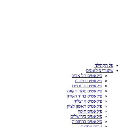
על הקהילה
שיעורי פילאטיס
פילאטיס תל אביב
פילאטיס רמת גן
פילאטיס גבעתיים
פילאטיס פתח תקווה
פילאטיס בהוד השרון
פילאטיס הרצליה
פילאטיס ראשון לציון
פילאטיס חיפה
פילאטיס בירושלים
פילאטיס ברחובות
ערים נוספות