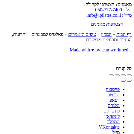
מאמנים? הצטרפו לקהילה!
טל' : 050-777-7400
מייל : info@ipilates.co.il
הצטרפות מאמנים
דף הבית
»
המגזין
»
טיפים ומאמרים
»
פאלטיס למבוגרים – יתרונות,
הנחיות ותרגולים מומלצים
Made with ♥️ by teamworkmedia
סל קניות
פייסבוק
טוויטר
ווצאפ
טלגרם
פינטרסט
לינקדאין
טמבלר
VKontakte
מייל