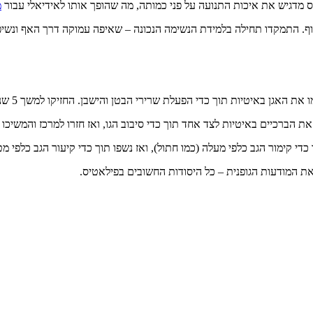
יס מדגיש את איכות התנועה על פני כמותה, מה שהופך אותו לאידיאלי עבור
מ
. התמקדו תחילה בלמידת הנשימה הנכונה – שאיפה עמוקה דרך האף ונשיפה 
כדי הפעלת שרירי הבטן והישבן. החזיקו למשך 5 שניות והורידו בחזרה. חזרו על התרגיל 10 פעמים.
יים באיטיות לצד אחד תוך כדי סיבוב הגו, ואז חזרו למרכז והמשיכו לצד השני. בצעו
ימור הגב כלפי מעלה (כמו חתול), ואז נשפו תוך כדי קיעור הגב כלפי מטה (כמו פ
את המודעות הגופנית – כל היסודות החשובים בפילאטיס.