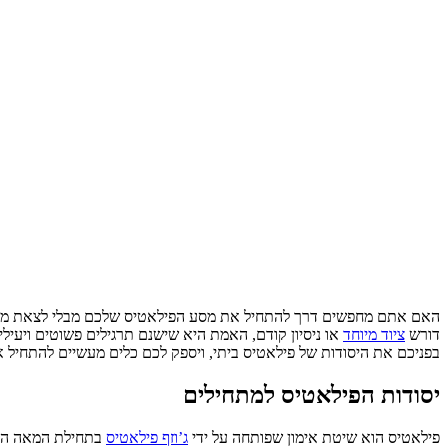
האם אתם מחפשים דרך להתחיל את מסע הפילאטיס שלכם מבלי לצאת מהבית? 
דורש
ציוד מיוחד
או ניסיון קודם, האמת היא שישנם תרגילים פשוטים ויעיל
בפניכם את היסודות של פילאטיס ביתי, ויספק לכם כלים מעשיים להתחיל א
יסודות הפילאטיס למתחילים
פילאטיס הוא שיטת אימון שפותחה על ידי
ג’וזף פילאטיס
בתחילת המאה ה-20, ומאז צברה פופולריות רבה בקרב אנשים מכל הגילאים והרמות הפיזיות. העקרונות הבסיסיים של פילאטיס כוללים 