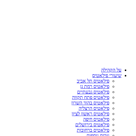
על הקהילה
שיעורי פילאטיס
פילאטיס תל אביב
פילאטיס רמת גן
פילאטיס גבעתיים
פילאטיס פתח תקווה
פילאטיס בהוד השרון
פילאטיס הרצליה
פילאטיס ראשון לציון
פילאטיס חיפה
פילאטיס בירושלים
פילאטיס ברחובות
ערים נוספות