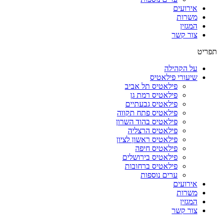
אירועים
משרות
המגזין
צור קשר
תפריט
על הקהילה
שיעורי פילאטיס
פילאטיס תל אביב
פילאטיס רמת גן
פילאטיס גבעתיים
פילאטיס פתח תקווה
פילאטיס בהוד השרון
פילאטיס הרצליה
פילאטיס ראשון לציון
פילאטיס חיפה
פילאטיס בירושלים
פילאטיס ברחובות
ערים נוספות
אירועים
משרות
המגזין
צור קשר