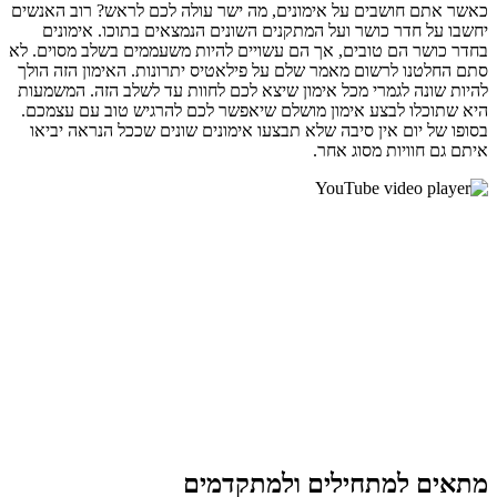
כאשר אתם חושבים על אימונים, מה ישר עולה לכם לראש? רוב האנשים
יחשבו על חדר כושר ועל המתקנים השונים הנמצאים בתוכו. אימונים
בחדר כושר הם טובים, אך הם עשויים להיות משעממים בשלב מסוים. לא
סתם החלטנו לרשום מאמר שלם על פילאטיס יתרונות. האימון הזה הולך
להיות שונה לגמרי מכל אימון שיצא לכם לחוות עד לשלב הזה. המשמעות
היא שתוכלו לבצע אימון מושלם שיאפשר לכם להרגיש טוב עם עצמכם.
בסופו של יום אין סיבה שלא תבצעו אימונים שונים שככל הנראה יביאו
איתם גם חוויות מסוג אחר.
מתאים למתחילים ולמתקדמים