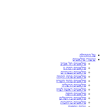
על הקהילה
שיעורי פילאטיס
פילאטיס תל אביב
פילאטיס רמת גן
פילאטיס גבעתיים
פילאטיס פתח תקווה
פילאטיס בהוד השרון
פילאטיס הרצליה
פילאטיס ראשון לציון
פילאטיס חיפה
פילאטיס בירושלים
פילאטיס ברחובות
ערים נוספות