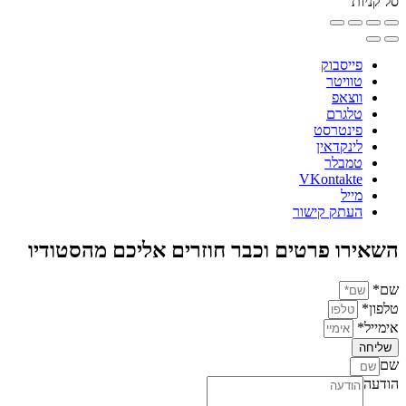
סל קניות
פייסבוק
טוויטר
ווצאפ
טלגרם
פינטרסט
לינקדאין
טמבלר
VKontakte
מייל
העתק קישור
השאירו פרטים וכבר חוזרים אליכם מהסטודיו
שם*
טלפון*
אימייל*
שליחה
שם
הודעה