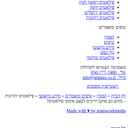
פילאטיס ראשון לציון
פילאטיס חיפה
פילאטיס ירושלים
פילאטיס רחובות
טיפים ומאמרים
המגזין
טיפים
מידע מקצועי
גוף ונפש
פילאטיס שיקומי
מאמנים? הצטרפו לקהילה!
טל' : 050-777-7400
מייל : info@ipilates.co.il
הצטרפות מאמנים
דף הבית
»
המגזין
»
טיפים ומאמרים
»
מידע מקצועי
»
פילאטיס יתרונות
– מדוע גם אתם חייבים לבצע אימוני פילאטיס?
Made with ♥️ by teamworkmedia