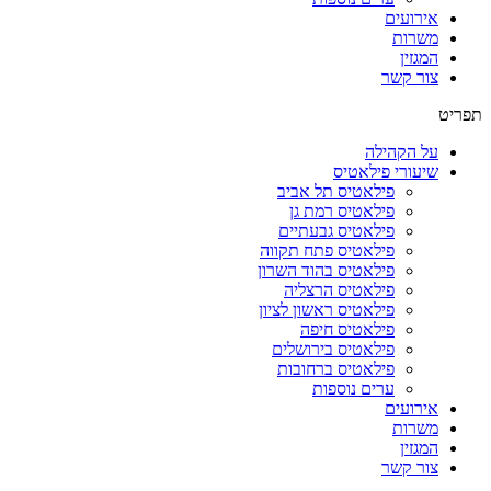
אירועים
משרות
המגזין
צור קשר
תפריט
על הקהילה
שיעורי פילאטיס
פילאטיס תל אביב
פילאטיס רמת גן
פילאטיס גבעתיים
פילאטיס פתח תקווה
פילאטיס בהוד השרון
פילאטיס הרצליה
פילאטיס ראשון לציון
פילאטיס חיפה
פילאטיס בירושלים
פילאטיס ברחובות
ערים נוספות
אירועים
משרות
המגזין
צור קשר