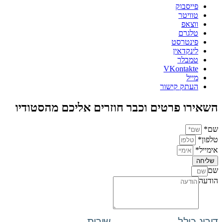
פייסבוק
טוויטר
ווצאפ
טלגרם
פינטרסט
לינקדאין
טמבלר
VKontakte
מייל
העתק קישור
השאירו פרטים וכבר חוזרים אליכם מהסטודיו
שם*
טלפון*
אימייל*
שליחה
שם
הודעה
דירוג כולל
שירות