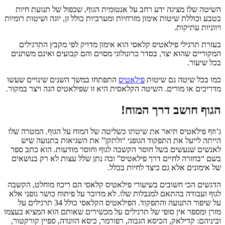
השיטה שלו מציגה ידע רחב על אנטומית הגוף, שכפול של תנועת חיות
בטבע וכוללת שיטות אימון מזרחיות ומערביות כולל זן, יוגה ושיטות רומיות
ויווניות עתיקות.
בעזרת תרגילי פילאטיס קלאסי הוא אימון מדויק לפי מקבץ התרגילים
המקוריים שהוא יצר, בסדר כרונולוגי מסוים והם קבועים ואינם משתנים
בכל שיעור.
כמו בכל שיטה גם שיטות
פילאטיס
התפתחו במשך השנים שינויים שעשו
מדריכים או מורים. השיטה הקלאסית היא זו שפילאטיס הגה ויצר במקור.
הגוף חושב דרך המוח!
ג’וזף פילאטיס תיאר את שיטתו כשליטה של המוח על הגוף. המטרה שלו
הייתה לייעל את התפקוד הגופני “ולתקן” את השגיאות בתנועה שיש
לאנשים שנעשים בשל חוסר הקשבה לגוף וחוסר מודעות. הוא כתב ספר
בשם “בחזרה לחיים דרך פילאטיס” ובה נתן שלל עצות לא רק בנושאים
של אימונים אלא גם כיצד לחיות בכלל.
הדגשים הכי חשובים בשיעורי פילאטיס קלאסי הם ריכוז מוחלט, הקשבה
לגוף ועבודה בהתאם למגבלות שלו. לא מדובר על פיתוח כושר גופני אלא
על שיפור התנועה והתפקוד. הפילאטיס הקלאסי כולל 34 תרגילים על
מזרן ומספר אין סופי של תרגילים על מכשירים שאותם הוא המציא בעצמו
וביניהם: קדילאק, הכיסא הגבוה, רפורמר, כיסא הוונדה, ספיין קורקטור,