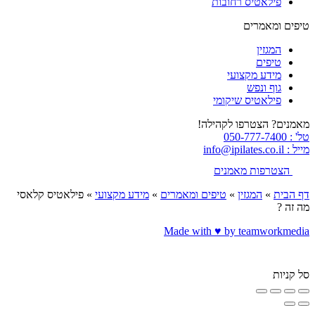
פילאטיס רחובות
טיפים ומאמרים
המגזין
טיפים
מידע מקצועי
גוף ונפש
פילאטיס שיקומי
מאמנים? הצטרפו לקהילה!
טל' : 050-777-7400
מייל : info@ipilates.co.il
הצטרפות מאמנים
דף הבית
»
המגזין
»
טיפים ומאמרים
»
מידע מקצועי
»
פילאטיס קלאסי
מה זה ?
Made with ♥️ by teamworkmedia
סל קניות