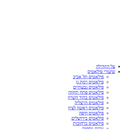
על הקהילה
שיעורי פילאטיס
פילאטיס תל אביב
פילאטיס רמת גן
פילאטיס גבעתיים
פילאטיס פתח תקווה
פילאטיס בהוד השרון
פילאטיס הרצליה
פילאטיס ראשון לציון
פילאטיס חיפה
פילאטיס בירושלים
פילאטיס ברחובות
ערים נוספות