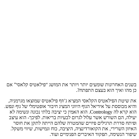
בשנים האחרונות שומעים יותר ויותר את המושג “פילאטיס קלאסי” אם
כן מהו ואיך הוא בעצם התפתח?.
את שיטת הפילאטיס הקלאסי המציא ג’וזף פילאטיס שמוצאו מגרמניה,
והיא מבוססת על אידיאל הגוף היווני המציג חיבור אופטימלי של גוף ונפש.
הוא קרא לה Contrology. הוא האמין כי יציבה בלתי נכונה ונשימה לא
יעילה, הם השורש אשר עלול לגרום לבעיות בריאות. לפיכך- הוא עיצב
ופיתח סדרת תרגילים פיזיים שהמטרה שלהם הייתה לתקן את חוסר
האיזון השרירי, את הקואורדינציה, היציבה, כוח וגמישות, שיווי משקל.
שיפור הנשימה, תפקוד האיברים הפנימיים ועוד.