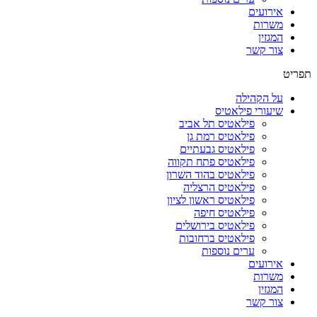
אירועים
משרות
המגזין
צור קשר
תפריט
על הקהילה
שיעורי פילאטיס
פילאטיס תל אביב
פילאטיס רמת גן
פילאטיס גבעתיים
פילאטיס פתח תקווה
פילאטיס בהוד השרון
פילאטיס הרצליה
פילאטיס ראשון לציון
פילאטיס חיפה
פילאטיס בירושלים
פילאטיס ברחובות
ערים נוספות
אירועים
משרות
המגזין
צור קשר