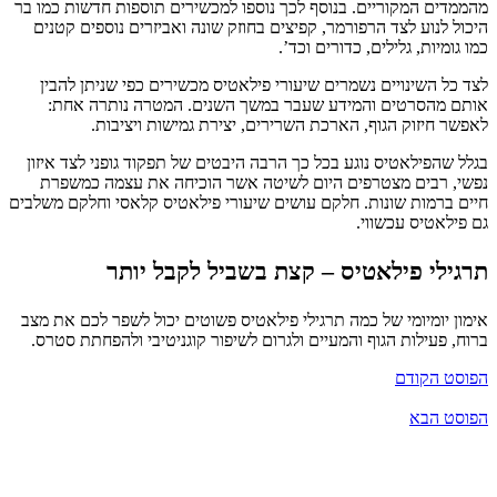
מהממדים המקוריים. בנוסף לכך נוספו למכשירים תוספות חדשות כמו בר
היכול לנוע לצד הרפורמר, קפיצים בחוזק שונה ואביזרים נוספים קטנים
כמו גומיות, גלילים, כדורים וכד’.
לצד כל השינויים נשמרים שיעורי פילאטיס מכשירים כפי שניתן להבין
אותם מהסרטים והמידע שעבר במשך השנים. המטרה נותרה אחת:
לאפשר חיזוק הגוף, הארכת השרירים, יצירת גמישות ויציבות.
בגלל שהפילאטיס נוגע בכל כך הרבה היבטים של תפקוד גופני לצד איזון
נפשי, רבים מצטרפים היום לשיטה אשר הוכיחה את עצמה כמשפרת
חיים ברמות שונות. חלקם עושים שיעורי פילאטיס קלאסי וחלקם משלבים
גם פילאטיס עכשווי.
תרגילי פילאטיס – קצת בשביל לקבל יותר
אימון יומיומי של כמה תרגילי פילאטיס פשוטים יכול לשפר לכם את מצב
ברוח, פעילות הגוף והמעיים ולגרום לשיפור קוגניטיבי ולהפחתת סטרס.
הפוסט הקודם
הפוסט הבא