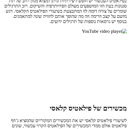
בפילאטיס העכשווי יש חופש ליצירתיות וניתן למצוא מגוון רחב של תת
סגנונות בעת הזו המושפעים מעולם הפיזיותרפיה והשיקום. רוב התרגילים
שומרים על צורה דומה לזו המתבצעת בשיעורי הפילאטיס הקלאסי. דגש
מושם על קצב וזרימה וזה מה שהופך אותם לחוויה שונה למתאמנים.
בנוסף יש גרסאות נוספות של תרגילים ידועים.
מכשירים של פילאטיס קלאסי
לשיעורי פילאטיס קלאסי יש את המכשירים המקוריים שהמציא ג’וזף
פילאטיס אולם ממדי המכשירים של הפילאטיס הקרוי עכשווי, שונים