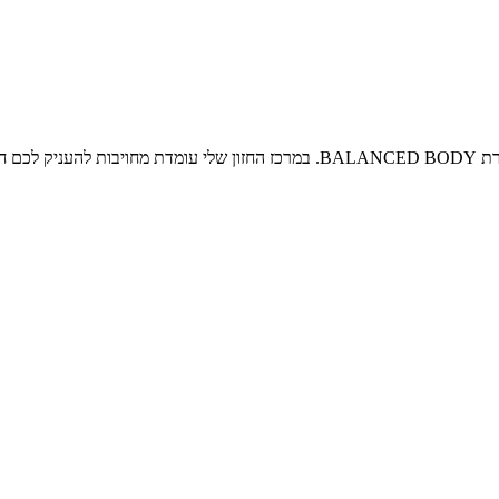
סטודיו ליאורה סגל מצויד במכשירי הפילאטיס מהמתקדמים בעולם, של חברת LANCED BODY