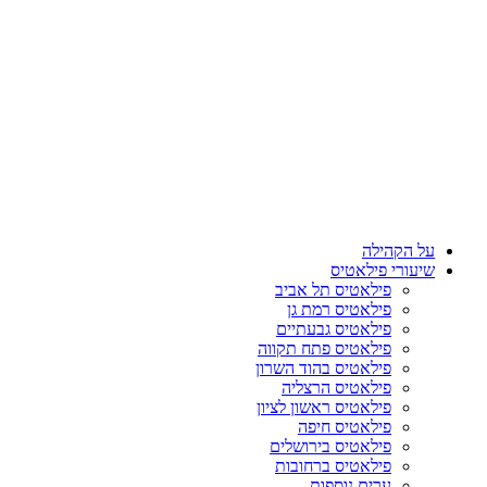
על הקהילה
שיעורי פילאטיס
פילאטיס תל אביב
פילאטיס רמת גן
פילאטיס גבעתיים
פילאטיס פתח תקווה
פילאטיס בהוד השרון
פילאטיס הרצליה
פילאטיס ראשון לציון
פילאטיס חיפה
פילאטיס בירושלים
פילאטיס ברחובות
ערים נוספות