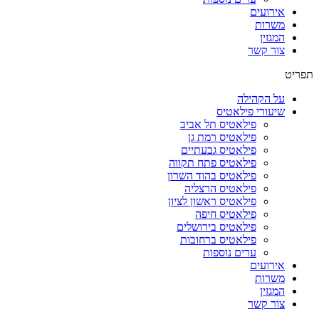
אירועים
משרות
המגזין
צור קשר
תפריט
על הקהילה
שיעורי פילאטיס
פילאטיס תל אביב
פילאטיס רמת גן
פילאטיס גבעתיים
פילאטיס פתח תקווה
פילאטיס בהוד השרון
פילאטיס הרצליה
פילאטיס ראשון לציון
פילאטיס חיפה
פילאטיס בירושלים
פילאטיס ברחובות
ערים נוספות
אירועים
משרות
המגזין
צור קשר