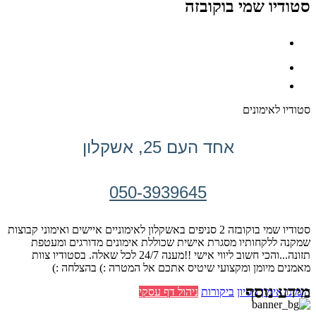
סטודיו שמי בוקובזה
סטודיו לאימונים
אחד העם 25, אשקלון
050-3939645
סטודיו שמי בוקובזה 2 סניפים באשקלון לאימוניים איישים ואימוני קבוצות
שמקנה ללקחותיו מסגרת אישית שכוללת אימונים מדורגים ומעטפת
תזונה...והכי חשוב ליווי אישי !!מענה 24/7 לכל שאלה. בסטודיו צוות
מאמנים מיומן ומקצועי שיטיס אתכם אל המטרה :) בהצלחה :)
מידע נוסף
הזמינו אימון ניסיון
ביקורות
ניהול דף עסקי