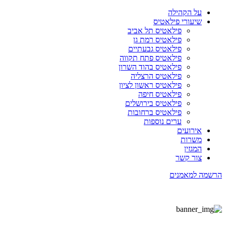
על הקהילה
שיעורי פילאטיס
פילאטיס תל אביב
פילאטיס רמת גן
פילאטיס גבעתיים
פילאטיס פתח תקווה
פילאטיס בהוד השרון
פילאטיס הרצליה
פילאטיס ראשון לציון
פילאטיס חיפה
פילאטיס בירושלים
פילאטיס ברחובות
ערים נוספות
אירועים
משרות
המגזין
צור קשר
הרשמה למאמנים