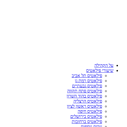
על הקהילה
שיעורי פילאטיס
פילאטיס תל אביב
פילאטיס רמת גן
פילאטיס גבעתיים
פילאטיס פתח תקווה
פילאטיס בהוד השרון
פילאטיס הרצליה
פילאטיס ראשון לציון
פילאטיס חיפה
פילאטיס בירושלים
פילאטיס ברחובות
ערים נוספות