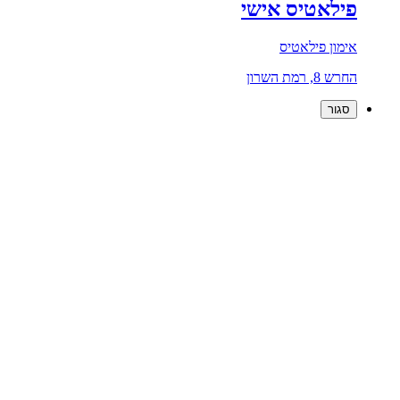
פילאטיס אישי
אימון פילאטיס
החרש 8, רמת השרון
סגור