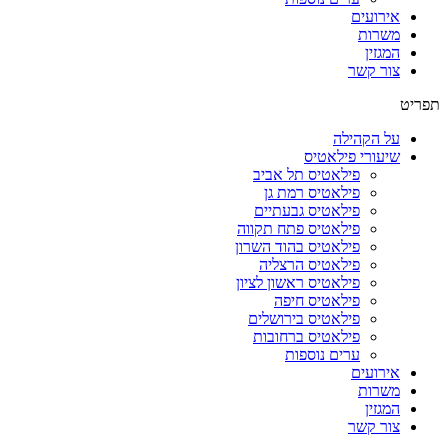
אירועים
משרות
המגזין
צור קשר
תפריט
על הקהילה
שיעורי פילאטיס
פילאטיס תל אביב
פילאטיס רמת גן
פילאטיס גבעתיים
פילאטיס פתח תקווה
פילאטיס בהוד השרון
פילאטיס הרצליה
פילאטיס ראשון לציון
פילאטיס חיפה
פילאטיס בירושלים
פילאטיס ברחובות
ערים נוספות
אירועים
משרות
המגזין
צור קשר