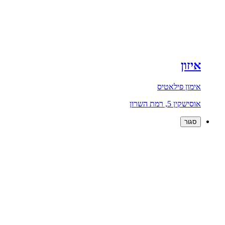
איזון
אימון פילאטיס
אוסישקין 5, רמת השרון
סגור