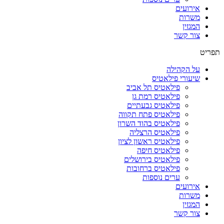
אירועים
משרות
המגזין
צור קשר
תפריט
על הקהילה
שיעורי פילאטיס
פילאטיס תל אביב
פילאטיס רמת גן
פילאטיס גבעתיים
פילאטיס פתח תקווה
פילאטיס בהוד השרון
פילאטיס הרצליה
פילאטיס ראשון לציון
פילאטיס חיפה
פילאטיס בירושלים
פילאטיס ברחובות
ערים נוספות
אירועים
משרות
המגזין
צור קשר