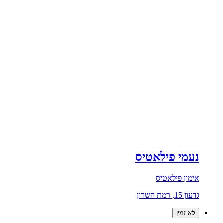
נעמי פילאטיס
אימון פילאטיס
גדעון 15, רמת השרון
לא זמין