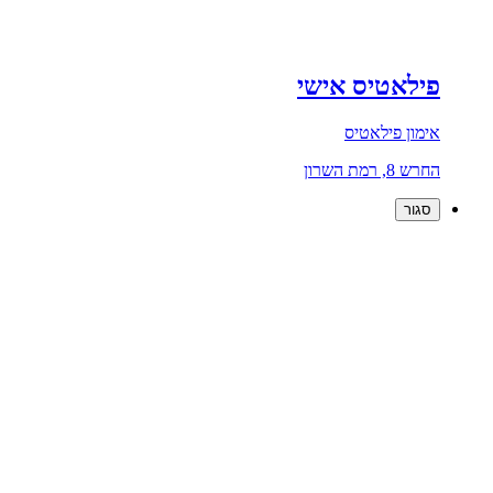
פילאטיס אישי
אימון פילאטיס
החרש 8, רמת השרון
סגור