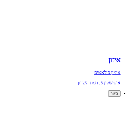
איזון
אימון פילאטיס
אוסישקין 5, רמת השרון
סגור