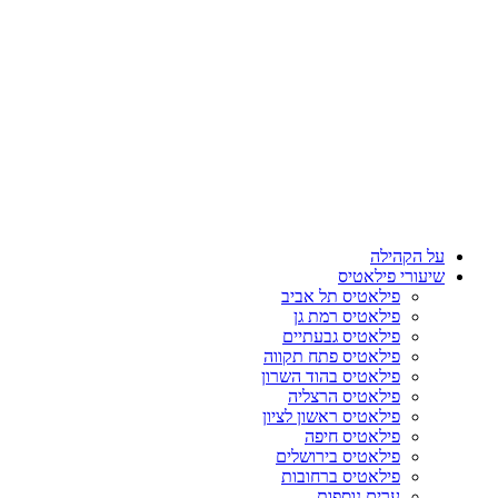
על הקהילה
שיעורי פילאטיס
פילאטיס תל אביב
פילאטיס רמת גן
פילאטיס גבעתיים
פילאטיס פתח תקווה
פילאטיס בהוד השרון
פילאטיס הרצליה
פילאטיס ראשון לציון
פילאטיס חיפה
פילאטיס בירושלים
פילאטיס ברחובות
ערים נוספות