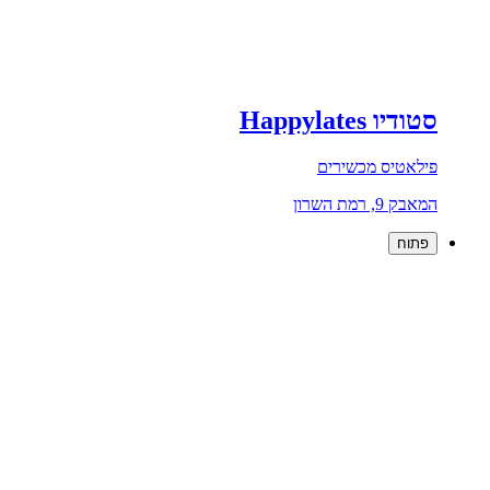
סטודיו Happylates
פילאטיס מכשירים
המאבק 9, רמת השרון
פתוח