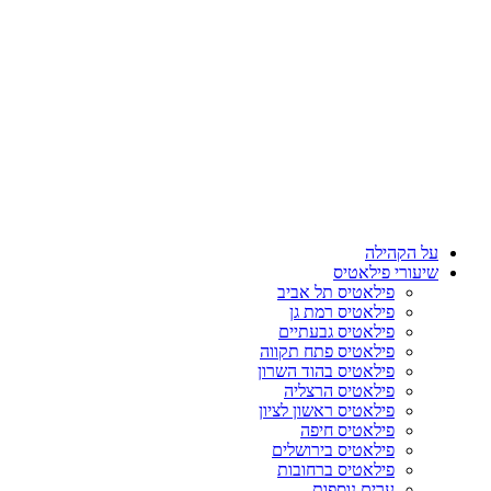
על הקהילה
שיעורי פילאטיס
פילאטיס תל אביב
פילאטיס רמת גן
פילאטיס גבעתיים
פילאטיס פתח תקווה
פילאטיס בהוד השרון
פילאטיס הרצליה
פילאטיס ראשון לציון
פילאטיס חיפה
פילאטיס בירושלים
פילאטיס ברחובות
ערים נוספות