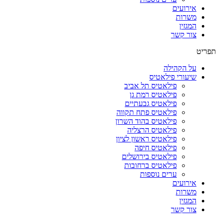
אירועים
משרות
המגזין
צור קשר
תפריט
על הקהילה
שיעורי פילאטיס
פילאטיס תל אביב
פילאטיס רמת גן
פילאטיס גבעתיים
פילאטיס פתח תקווה
פילאטיס בהוד השרון
פילאטיס הרצליה
פילאטיס ראשון לציון
פילאטיס חיפה
פילאטיס בירושלים
פילאטיס ברחובות
ערים נוספות
אירועים
משרות
המגזין
צור קשר