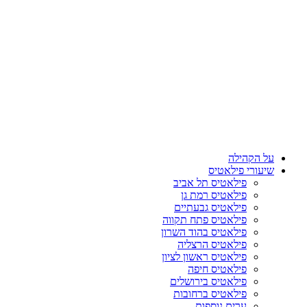
על הקהילה
שיעורי פילאטיס
פילאטיס תל אביב
פילאטיס רמת גן
פילאטיס גבעתיים
פילאטיס פתח תקווה
פילאטיס בהוד השרון
פילאטיס הרצליה
פילאטיס ראשון לציון
פילאטיס חיפה
פילאטיס בירושלים
פילאטיס ברחובות
ערים נוספות