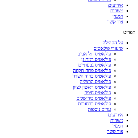
אירועים
משרות
המגזין
צור קשר
תפריט
על הקהילה
שיעורי פילאטיס
פילאטיס תל אביב
פילאטיס רמת גן
פילאטיס גבעתיים
פילאטיס פתח תקווה
פילאטיס בהוד השרון
פילאטיס הרצליה
פילאטיס ראשון לציון
פילאטיס חיפה
פילאטיס בירושלים
פילאטיס ברחובות
ערים נוספות
אירועים
משרות
המגזין
צור קשר